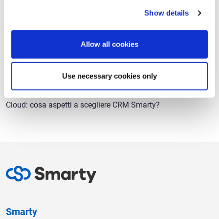
Plus:
questo pacchetto aggiunge anche la funzione per i
Show details
team di vendita e la App Mobile, con un numero di 5 utenti
massimi e 5 GB di spazio disponibile
Allow all cookies
Smarty4You:
tutto ciò che
CRM Smarty
può offrire,
garantendo completa personalizzazione per rispondere ad
ogni esigenza.
Use necessary cookies only
Flessibile e dinamico, accanto al tuo Business, nel tuo
Cloud: cosa aspetti a scegliere CRM Smarty?
Smarty